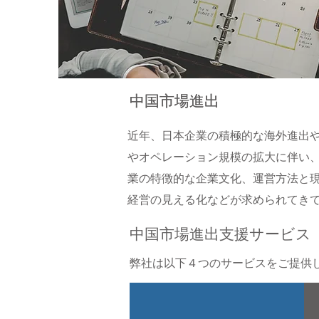
中国市場進出
中国市場進出
近年、日本企業の積極的な海外進出
やオペレーション規模の拡大に伴い、
業の特徴的な企業文化、運営方法と
経営の見える化などが求められてき
中国市場進出支援サービス
弊社は以下４つのサービスをご提供