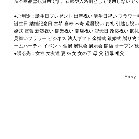
※本商品は観賞用です。石鹸や入浴剤として使用しないで
●ご用途：誕生日プレゼント 出産祝い 誕生日祝い フラワー
誕生日 結婚記念日 古希 喜寿 米寿 還暦祝い お礼 引越し祝い
婚式 電報 新築祝い 開業祝い 開店祝い 記念日 改築祝い 御礼
見舞いフラワー ビジネス 法人ギフト 金婚式 銀婚式 贈り物 
ームパーティ イベント 個展 展覧会 展示会 開店 オープン 
●贈る先：女性 女友達 妻 彼女 女の子 母 父 祖母 祖父
Easy 