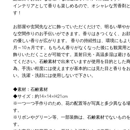
インテリアとして香りも楽しめるので、オシャレな芳香剤
す！
お部屋や玄関先などに飾っていただくだけで、明るい華や
な空間作りのお手伝いができます。香りはきつくなく、お
の優しい香りが広がります。 香りの持続性は、環境にもよ
月～10ヵ月です。もちろん香りがなくなった後にも観賞用
飾りいただくことが可能です。直射日光・高温多湿は避け
てください。石鹸素材で出来ていますが使用を目的とした
為、手洗い程度には使えますが基本的には見た目と香りを
い。洗濯・洗顔には使用しないで下さい。
◆素材：石鹸素材
◆サイズ：約14×14×H21cm
※一つ一つ手作りのため、花の配置等が写真と多少異なる
す。
※リボンやグリーン等、一部装飾は、石鹸素材でないもの
す。