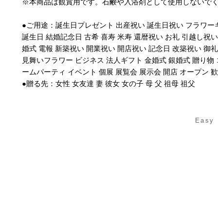
※本商品は観賞用です。石鹸や入浴剤として使用しないで
●ご用途：誕生日プレゼント 出産祝い 誕生日祝い フラワー
誕生日 結婚記念日 古希 喜寿 米寿 還暦祝い お礼 引越し祝い
婚式 電報 新築祝い 開業祝い 開店祝い 記念日 改築祝い 御礼
見舞いフラワー ビジネス 法人ギフト 金婚式 銀婚式 贈り物 
ームパーティ イベント 個展 展覧会 展示会 開店 オープン 
●贈る先：女性 女友達 妻 彼女 女の子 母 父 祖母 祖父
Easy 