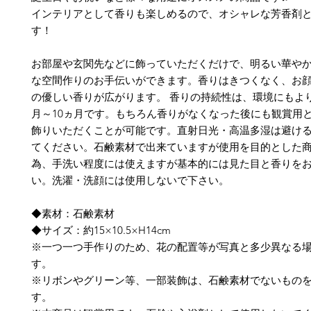
インテリアとして香りも楽しめるので、オシャレな芳香剤
す！
お部屋や玄関先などに飾っていただくだけで、明るい華や
な空間作りのお手伝いができます。香りはきつくなく、お
の優しい香りが広がります。 香りの持続性は、環境にもよ
月～10ヵ月です。もちろん香りがなくなった後にも観賞用
飾りいただくことが可能です。直射日光・高温多湿は避け
てください。石鹸素材で出来ていますが使用を目的とした
為、手洗い程度には使えますが基本的には見た目と香りを
い。洗濯・洗顔には使用しないで下さい。
◆素材：石鹸素材
◆サイズ：約15×10.5×H14cm
※一つ一つ手作りのため、花の配置等が写真と多少異なる
す。
※リボンやグリーン等、一部装飾は、石鹸素材でないもの
す。